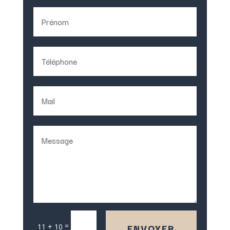
=
ENVOYER
11 + 10